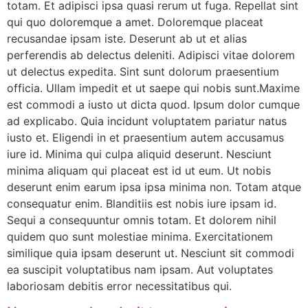
totam. Et adipisci ipsa quasi rerum ut fuga. Repellat sint
qui quo doloremque a amet. Doloremque placeat
recusandae ipsam iste. Deserunt ab ut et alias
perferendis ab delectus deleniti. Adipisci vitae dolorem
ut delectus expedita. Sint sunt dolorum praesentium
officia. Ullam impedit et ut saepe qui nobis sunt.Maxime
est commodi a iusto ut dicta quod. Ipsum dolor cumque
ad explicabo. Quia incidunt voluptatem pariatur natus
iusto et. Eligendi in et praesentium autem accusamus
iure id. Minima qui culpa aliquid deserunt. Nesciunt
minima aliquam qui placeat est id ut eum. Ut nobis
deserunt enim earum ipsa ipsa minima non. Totam atque
consequatur enim. Blanditiis est nobis iure ipsam id.
Sequi a consequuntur omnis totam. Et dolorem nihil
quidem quo sunt molestiae minima. Exercitationem
similique quia ipsam deserunt ut. Nesciunt sit commodi
ea suscipit voluptatibus nam ipsam. Aut voluptates
laboriosam debitis error necessitatibus qui.