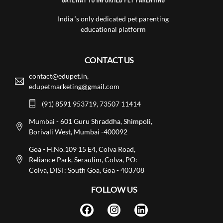
India ‘s only dedicated pet parenting
educational platform
CONTACT US
contact@edupet.in,
edupetmarketing@gmail.com
(91) 8591 953719, 73507 11414
Mumbai - 601 Guru Shraddha, Shimpoli,
Borivali West, Mumbai -400092
Goa - H.No.109 15 E4, Colva Road,
Reliance Park, Seraulim, Colva, PO:
Colva, DIST: South Goa, Goa - 403708
FOLLOW US