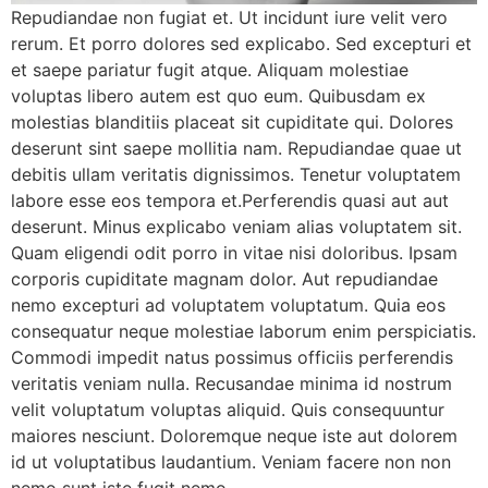
Repudiandae non fugiat et. Ut incidunt iure velit vero
rerum. Et porro dolores sed explicabo. Sed excepturi et
et saepe pariatur fugit atque. Aliquam molestiae
voluptas libero autem est quo eum. Quibusdam ex
molestias blanditiis placeat sit cupiditate qui. Dolores
deserunt sint saepe mollitia nam. Repudiandae quae ut
debitis ullam veritatis dignissimos. Tenetur voluptatem
labore esse eos tempora et.Perferendis quasi aut aut
deserunt. Minus explicabo veniam alias voluptatem sit.
Quam eligendi odit porro in vitae nisi doloribus. Ipsam
corporis cupiditate magnam dolor. Aut repudiandae
nemo excepturi ad voluptatem voluptatum. Quia eos
consequatur neque molestiae laborum enim perspiciatis.
Commodi impedit natus possimus officiis perferendis
veritatis veniam nulla. Recusandae minima id nostrum
velit voluptatum voluptas aliquid. Quis consequuntur
maiores nesciunt. Doloremque neque iste aut dolorem
id ut voluptatibus laudantium. Veniam facere non non