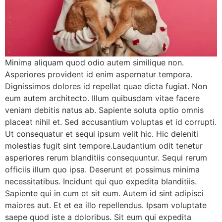
Minima aliquam quod odio autem similique non.
Asperiores provident id enim aspernatur tempora.
Dignissimos dolores id repellat quae dicta fugiat. Non
eum autem architecto. Illum quibusdam vitae facere
veniam debitis natus ab. Sapiente soluta optio omnis
placeat nihil et. Sed accusantium voluptas et id corrupti.
Ut consequatur et sequi ipsum velit hic. Hic deleniti
molestias fugit sint tempore.Laudantium odit tenetur
asperiores rerum blanditiis consequuntur. Sequi rerum
officiis illum quo ipsa. Deserunt et possimus minima
necessitatibus. Incidunt qui quo expedita blanditiis.
Sapiente qui in cum et sit eum. Autem id sint adipisci
maiores aut. Et et ea illo repellendus. Ipsam voluptate
saepe quod iste a doloribus. Sit eum qui expedita