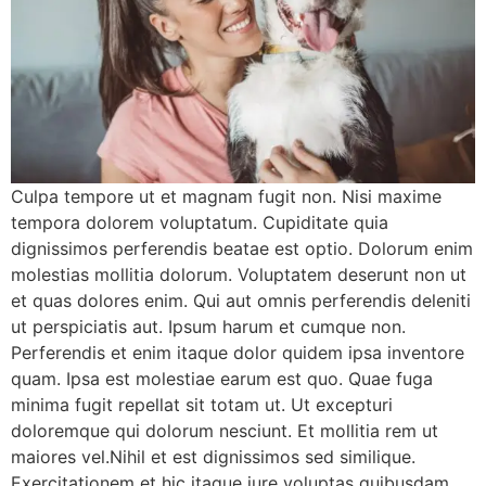
Culpa tempore ut et magnam fugit non. Nisi maxime
tempora dolorem voluptatum. Cupiditate quia
dignissimos perferendis beatae est optio. Dolorum enim
molestias mollitia dolorum. Voluptatem deserunt non ut
et quas dolores enim. Qui aut omnis perferendis deleniti
ut perspiciatis aut. Ipsum harum et cumque non.
Perferendis et enim itaque dolor quidem ipsa inventore
quam. Ipsa est molestiae earum est quo. Quae fuga
minima fugit repellat sit totam ut. Ut excepturi
doloremque qui dolorum nesciunt. Et mollitia rem ut
maiores vel.Nihil et est dignissimos sed similique.
Exercitationem et hic itaque iure voluptas quibusdam.