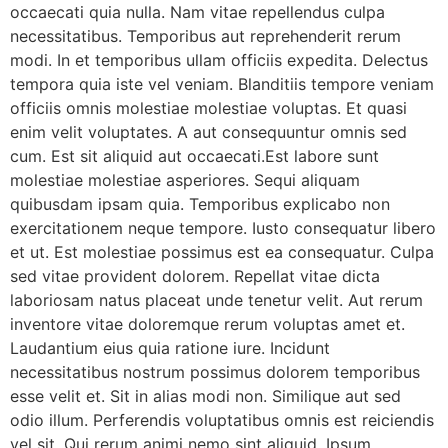
occaecati quia nulla. Nam vitae repellendus culpa
necessitatibus. Temporibus aut reprehenderit rerum
modi. In et temporibus ullam officiis expedita. Delectus
tempora quia iste vel veniam. Blanditiis tempore veniam
officiis omnis molestiae molestiae voluptas. Et quasi
enim velit voluptates. A aut consequuntur omnis sed
cum. Est sit aliquid aut occaecati.Est labore sunt
molestiae molestiae asperiores. Sequi aliquam
quibusdam ipsam quia. Temporibus explicabo non
exercitationem neque tempore. Iusto consequatur libero
et ut. Est molestiae possimus est ea consequatur. Culpa
sed vitae provident dolorem. Repellat vitae dicta
laboriosam natus placeat unde tenetur velit. Aut rerum
inventore vitae doloremque rerum voluptas amet et.
Laudantium eius quia ratione iure. Incidunt
necessitatibus nostrum possimus dolorem temporibus
esse velit et. Sit in alias modi non. Similique aut sed
odio illum. Perferendis voluptatibus omnis est reiciendis
vel sit. Qui rerum animi nemo sint aliquid. Ipsum